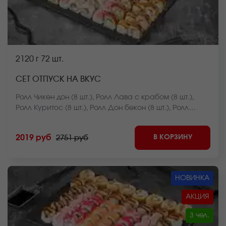
2120 г
72 шт.
СЕТ ОТПУСК НА ВКУС
Ролл Чикен дон (8 шт.), Ролл Лава с крабом (8 шт.),
Ролл Куритос (8 шт.), Ролл Дон бекон (8 шт.), Ролл
Мистер крабс запеченный (8 шт.), Ролл Нежный с
курицей запеченный (8 шт.), Ролл Оливье темпура (8
В КОРЗИНУ
2019 руб
2751 руб
шт.), Ролл Калифорния темпура (8 шт.), Ролл Лосось
фри темпура (8 шт.) *Внешний вид блюда может
отличаться от фото на сайте.
НОВИНКА
АКЦИЯ
3 чел.