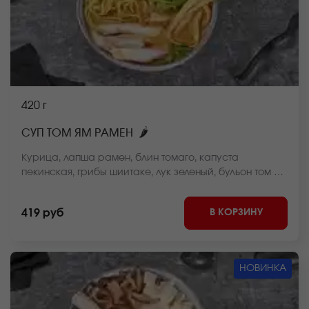
420 г
🌶
СУП ТОМ ЯМ РАМЕН
Курица, лапша рамен, блин томаго, капуста
пекинская, грибы шиитаке, лук зеленый, бульон том ям
*Внешний вид блюда может отличаться от фото на
сайте.
В КОРЗИНУ
419 руб
НОВИНКА