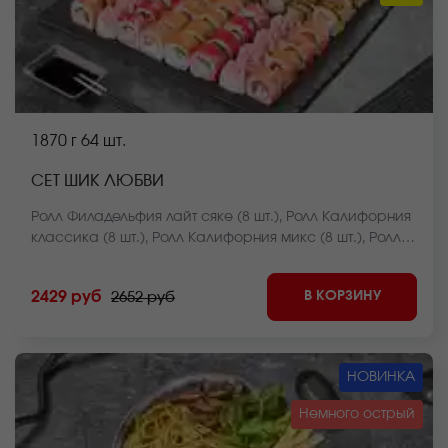
1870 г
64 шт.
СЕТ ШИК ЛЮБВИ
Ролл Филадельфия лайт сяке (8 шт.), Ролл Калифорния
классика (8 шт.), Ролл Калифорния микс (8 шт.), Ролл
Лава с креветкой (8 шт.), Ролл Огненная креветка (8
шт.), Ролл Курочка в саду (8 шт.), Чесночный цезарь
В КОРЗИНУ
2429 руб
2652 руб
ролл (8 шт.), Ролл Крабстер темпура (8 шт.). *Внешний
вид блюда может отличаться от фото на сайте.
НОВИНКА
Немного острый