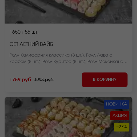
1650 г
56 шт.
СЕТ ЛЕТНИЙ ВАЙБ
Ролл Калифорния классика (8 шт.), Ролл Лава с
крабом (8 шт.), Ролл Куритос (8 шт.), Ролл Мексиканец
(8 шт.), Ролл Чикен фри хот запеченный (8 шт.),
Чесночный цезарь ролл (8 шт.), Ролл Оливье темпура
В КОРЗИНУ
1759 руб
1993 руб
(8 шт.) *Внешний вид блюда может отличаться от фото
на сайте.
НОВИНКА
АКЦИЯ
−27%