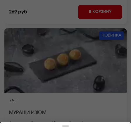
В КОРЗИНУ
269 руб
НОВИНКА
75 г
МУРАШИ ИЗЮМ
Фирменный десерт. *Внешний вид блюда может
отличаться от фото на сайте.