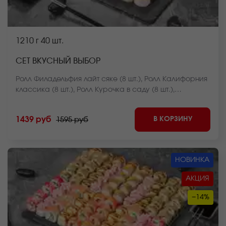
1210 г
40 шт.
СЕТ ВКУСНЫЙ ВЫБОР
Ролл Филадельфия лайт сяке (8 шт.), Ролл Калифорния
классика (8 шт.), Ролл Курочка в саду (8 шт.),
Чесночный цезарь ролл (8 шт.), Ролл Чикен темпура (8
шт.) *Внешний вид блюда может отличаться от фото на
В КОРЗИНУ
1439 руб
1595 руб
сайте.
НОВИНКА
АКЦИЯ
−14%