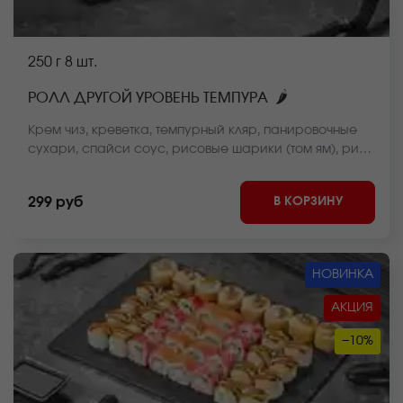
250 г
8 шт.
🌶
РОЛЛ ДРУГОЙ УРОВЕНЬ ТЕМПУРА
Крем чиз, креветка, темпурный кляр, панировочные
сухари, спайси соус, рисовые шарики (том ям), рис,
нори. *Внешний вид блюда может отличаться от фото
на сайте.
В КОРЗИНУ
299 руб
НОВИНКА
АКЦИЯ
−10%