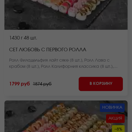
1430 г
48 шт.
СЕТ ЛЮБОВЬ С ПЕРВОГО РОЛЛА
Ролл Филадельфия лайт сяке (8 шт.), Ролл Лава с
крабом (8 шт.), Ролл Калифорния классика (8 шт.),
Ролл Курочка в саду (8 шт.), Чесночный цезарь ролл (8
шт.), Ролл Чикен темпура (8 шт.). *Внешний вид блюда
В КОРЗИНУ
1799 руб
1874 руб
может отличаться от фото на сайте.
НОВИНКА
АКЦИЯ
−8%