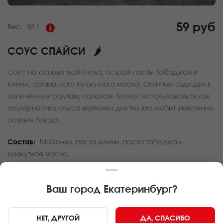
59 руб
Вес:
40 г
СОУС СПАЙСИ
🌶
Соус на основе майонеза, острой пасты Табаджан и
Кимчи, ароматного кунжутного масла. Отлично подходит к
запечённым роллам, салатам. Может использоваться как
альтернатива соуса майонез для тех кто любит умеренно
острые блюда.
Состав:
Майонез, паста кимчи, паста табаджан,
кунжутное масло.
За покупку вам будет начислено
1
баллов
Ваш город
Екатеринбург
?
Карта доставки
НЕТ, ДРУГОЙ
ДА, СПАСИБО