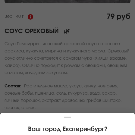
79 руб
Вес:
40 г
СОУС ОРЕХОВЫЙ
🌿
Соус Гамадари - японский ореховый соус на основе
арахиса, кунжута, мирина и кунжутного масла. Ореховый
соус отлично сочетается с салатом Чука (Хияши вакаме,
Кайсо). Отлично подходит к роллам с овощами, овощным
салатам, холодным закускам.
Состав:
Растительное масло, уксус, кунжутное семя,
соевые бобы, пшеница, соль, кукуруза, вода, сахар,
яичный порошок, экстракт древесных грибов шиитаке,
чеснок, стевия.
За покупку вам будет начислено
2
баллов
Ваш город
Екатеринбург
?
Карта доставки